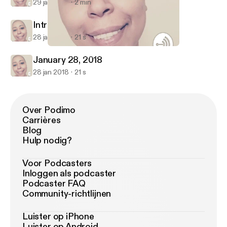
29 jan 2018
2 min
Intro
28 jan 2018
21 s
January 28, 2018
Honey Tennanbaum
January 28, 2018
28 jan 2018
21 s
Over Podimo
Carrières
Blog
Hulp nodig?
Voor Podcasters
Inloggen als podcaster
Podcaster FAQ
Community-richtlijnen
Luister op iPhone
Luister op Android