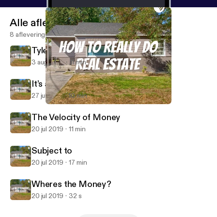
Alle afleveringen
8 afleveringen
Tyler a newbie in Vegas!
3 aug 2019
11 min
It’s all about your mindset
27 jul 2019
10 min
Subject to
How to really do Real Estate
The Velocity of Money
20 jul 2019
11 min
Subject to
20 jul 2019
17 min
Wheres the Money?
20 jul 2019
32 s