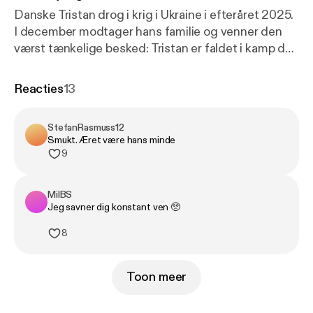
Danske Tristan drog i krig i Ukraine i efteråret 2025.
I december modtager hans familie og venner den
værst tænkelige besked: Tristan er faldet i kamp den
3. december, blot 22 år gammel. Tilbage sidder
familie og kammerater med en dyb sorg – og et liv,
Reacties
13
de nu igen må forsøge at finde mening i. Denne
syvende episode af I døden for Ukraine er en
StefanRasmuss12
særepisode, hvor vi fortæller historien om Tristan
Smukt. Æret være hans minde
Carl Pedersen. Reportere og tilrettelæggelse:
9
Martin Tamm Andersen og Mikkel Rønnau
Redigering, lyddesign og musik: Mikkel Rønnau
MilBS
Redaktør: Rune Sparre Geertsen og Troels Kingo
Jeg savner dig konstant ven 🥺
Ansvarshavende redaktør: Maja Mazor Producent:
Alexander Leise-Hansen Podcasten er produceret
8
af MonoMono og Podimo med støtte fra Public
Service Puljen.
Toon meer