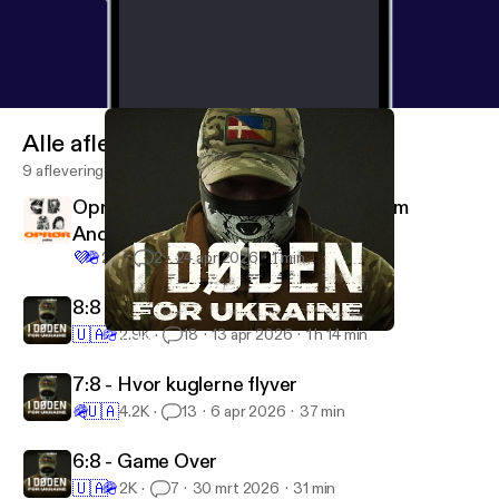
Alle afleveringen
9 afleveringen
Oprør - ny podcast med Martin Tamm
Andersen
💜
🪖
23
2
24 apr 2026
1 min
8:8 - “Jeg ville 100% gøre det igen”
🇺🇦
🪖
2.9K
18
13 apr 2026
1 h 14 min
7:8 - Hvor kuglerne flyver
I døden for Ukraine
7:8 - Hvor kuglerne flyver
🪖
🇺🇦
4.2K
13
6 apr 2026
37 min
6:8 - Game Over
🇺🇦
🪖
2K
7
30 mrt 2026
31 min