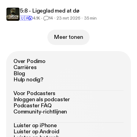
5:8 - Ligeglad med at dø
🇺🇦
😲
4.1K
14
23 mrt 2026
35 min
Meer tonen
Over Podimo
Carrières
Blog
Hulp nodig?
Voor Podcasters
Inloggen als podcaster
Podcaster FAQ
Community-richtlijnen
Luister op iPhone
Luister op Android