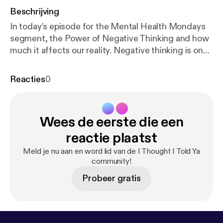
Beschrijving
In today's episode for the Mental Health Mondays
segment, the Power of Negative Thinking and how
much it affects our reality. Negative thinking is one
of the biggest components when we are battling
our depression. However, the power of thought can
Reacties
0
alter our reality, especially if its negative. Today, the
focus will be on the 7 common types of negative
thoughts and how to combat them.
Wees de eerste die een
reactie plaatst
Meld je nu aan en word lid van de I Thought I Told Ya
community!
Probeer gratis