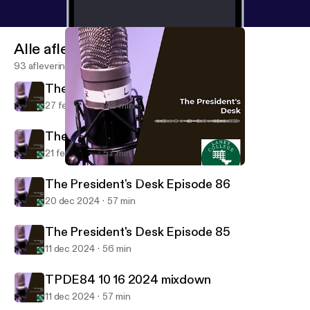
Alle afleveringen
93 afleveringen
The President's Desk Episode 88
27 feb 2025
48 min
The President's Desk Episode 87
21 feb 2025
57 min
TPDE84 10 16 2024 mixdown
The President's Desk
The President's Desk Episode 86
20 dec 2024
57 min
The President's Desk Episode 85
11 dec 2024
56 min
TPDE84 10 16 2024 mixdown
11 dec 2024
57 min