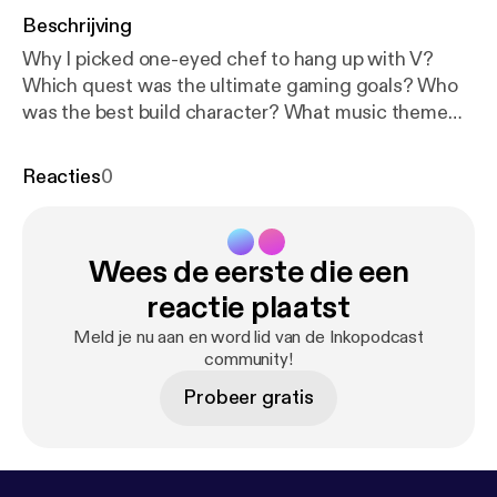
Beschrijving
Why I picked one-eyed chef to hang up with V?
Which quest was the ultimate gaming goals? Who
was the best build character? What music theme
made my cry? Why I hated Johnny Silverhand? All
this and many many more awaits you in this one
Reacties
0
bigass inkopodcast episode - an extremely
subjective impression over a hopeless romantic's
walkthrough of Cyberpunk 2077 game. Enjoy!
Wees de eerste die een
reactie plaatst
Meld je nu aan en word lid van de Inkopodcast
community!
Probeer gratis