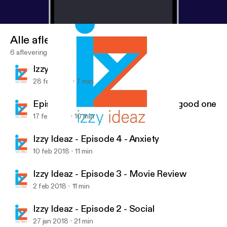
Alle afleveringen
6 afleveringen
Izzy Ideas - Episode 6 - Sole
28 feb 2018
7 min
Episode 5 - Whatever you are, be a good one
17 feb 2018
10 min
Episode 5 - Whatever you are, be a good one
Izzy Ideaz
Izzy Ideaz - Episode 4 - Anxiety
10 feb 2018
11 min
Izzy Ideaz - Episode 3 - Movie Review
2 feb 2018
11 min
Izzy Ideaz - Episode 2 - Social
27 jan 2018
21 min