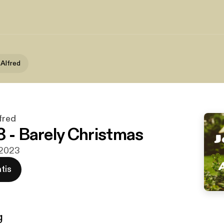
 Alfred
fred
8 - Barely Christmas
 2023
tis
g