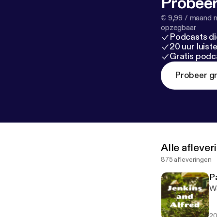
Probeer
€ 9,99 / maand n
opzegbaar
Podcasts di
20 uur luis
Gratis podc
Probeer gr
Alle afleve
875 afleveringen
P
Wa
20