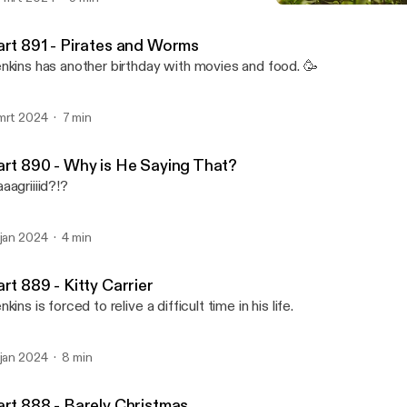
Part 888 - Barely Christm
Jenkins and Alfred
art 891 - Pirates and Worms
nkins has another birthday with movies and food. 🥳
mrt 2024
7 min
art 890 - Why is He Saying That?
aagriiiid?!?
 jan 2024
4 min
rt 889 - Kitty Carrier
nkins is forced to relive a difficult time in his life.
 jan 2024
8 min
art 888 - Barely Christmas