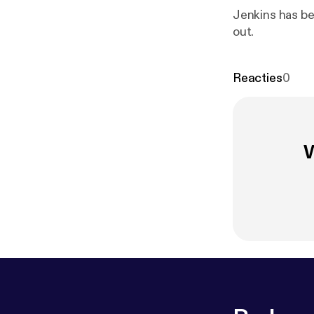
Jenkins has be
out.
Reacties
0
W