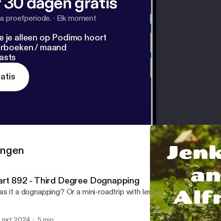
 30 dagen gratis
a proefperiode.
·
Elk moment
e je alleen op Podimo hoort
terboeken / maand
asts
atis
ringen
art 892 - Third Degree Dognapping
s it a dognapping? Or a mini-roadtrip with less food than Alfred
 mrt 2024
5 min