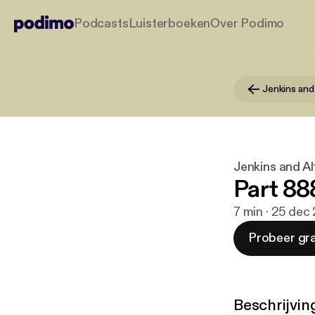
Podcasts
Luisterboeken
Over Podimo
Jenkins and
Jenkins and Al
Part 88
7 min · 25 dec
Probeer gra
Beschrijvin