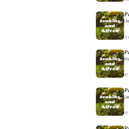
P
Je
3 
P
Ha
17
Pa
Je
17
P