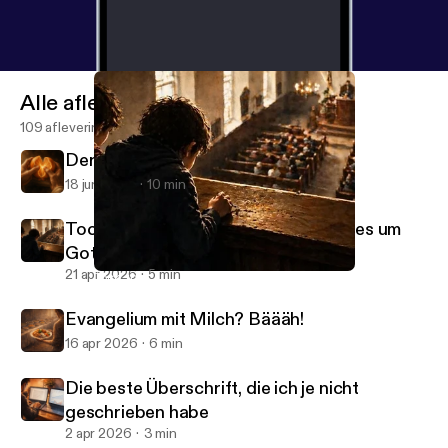
Alle afleveringen
109 afleveringen
Der Sinn des Lebens - Teil 2
18 jun 2026
10 min
Tock, tock, tock - und plötzlich geht es um
Gott
21 apr 2026
5 min
Tock, tock, tock - und plötzlich geht es um Gott
JesusJournal
Evangelium mit Milch? Bäääh!
16 apr 2026
6 min
Die beste Überschrift, die ich je nicht
geschrieben habe
2 apr 2026
3 min