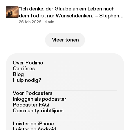
"Ich denke, der Glaube an ein Leben nach
dem Tod ist nur Wunschdenken.“ – Stephen
Hawking
26 feb 2026
4 min
Meer tonen
Over Podimo
Carrières
Blog
Hulp nodig?
Voor Podcasters
Inloggen als podcaster
Podcaster FAQ
Community-richtlijnen
Luister op iPhone
Luister op Android