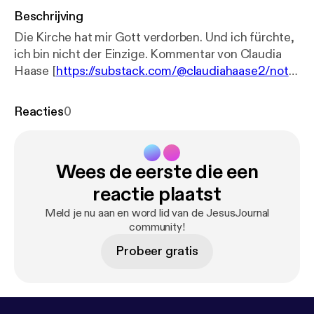
Beschrijving
Die Kirche hat mir Gott verdorben. Und ich fürchte,
ich bin nicht der Einzige. Kommentar von Claudia
Haase [
https://substack.com/@claudiahaase2/note/
c-246221843?r=4e3io
]
Reacties
0
Wees de eerste die een
reactie plaatst
Meld je nu aan en word lid van de JesusJournal
community!
Probeer gratis