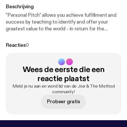
Beschrijving
"Personal Pitch" allows you achieve fulfillment and
success by teaching to identify and offer your
greatest value to the world - in return for the
opportunity to live the life you want. --- Send in a
voice message:
https://anchor.fm/joeandthemetho
Reacties
0
d/message
Wees de eerste die een
reactie plaatst
Meld je nu aan en word lid van de Joe & The Method
community!
Probeer gratis