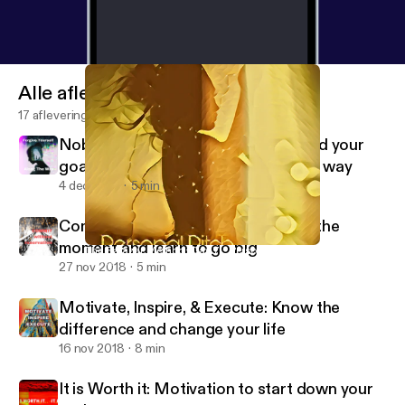
Alle afleveringen
17 afleveringen
Nobody's Perfect: Drive hard toward your
goals and forgive yourself along the way
4 dec 2018
5 min
Commit Without Reservation: Face the
moment and learn to go big
The Salazar Method: Day 7 - Personal Pitch
Joe & The Method
27 nov 2018
5 min
Motivate, Inspire, & Execute: Know the
difference and change your life
16 nov 2018
8 min
It is Worth it: Motivation to start down your