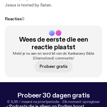
Jesus is tested by Satan.
Reacties
0
Wees de eerste die een
reactie plaatst
Meld je nu aan en word lid van de Kankanaey Bible
(Dramatized) community!
Probeer gratis
Probeer 30 dagen gratis
€ 9,99 / maand na proefperiode.
·
Elk moment opzegbaar
Podcasts die je alleen op Podimo hoort