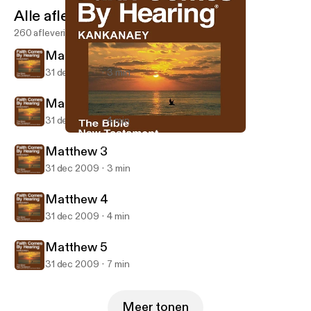
Alle afleveringen
260 afleveringen
Matthew 1
31 dec 2009
3 min
Matthew 2
31 dec 2009
4 min
Matthew 4
Kankanaey Bible (Dramatized)
Matthew 3
31 dec 2009
3 min
Matthew 4
31 dec 2009
4 min
Matthew 5
31 dec 2009
7 min
Meer tonen