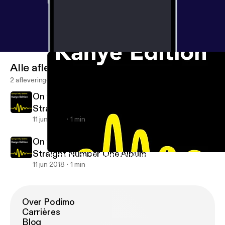
Alle afleveringen
2 afleveringen
On the Charts: 'Ye' Gives Kanye West Eighth
Straight Number One Album
11 jun 2018
1 min
On the Charts: 'Ye' Gives Kanye West Eighth
Straight Number One Album
On the Charts: 'Ye' Gives Kanye West Eighth Straight Number O
Kanye News
11 jun 2018
1 min
Over Podimo
Carrières
Blog