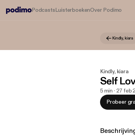
Podcasts
Luisterboeken
Over Podimo
Kindly, kiara
Kindly, kiara
Self Lo
5 min · 27 feb
Probeer gra
Beschrijvin