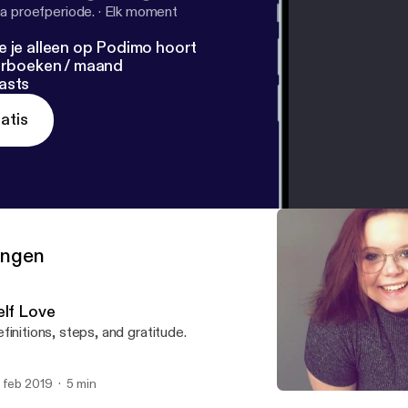
a proefperiode.
·
Elk moment
e je alleen op Podimo hoort
terboeken / maand
asts
atis
ringen
elf Love
finitions, steps, and gratitude.
 feb 2019
5 min
Self Love