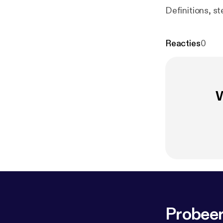
Definitions, st
Reacties
0
W
Probeer