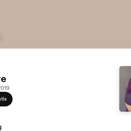
ve
 2019
tis
g