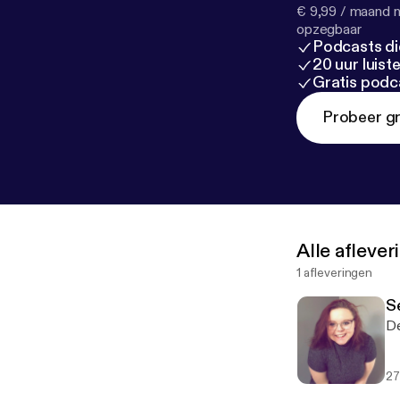
€ 9,99 / maand n
opzegbaar
Podcasts di
20 uur luis
Gratis podc
Probeer gr
Alle afleve
1 afleveringen
S
De
27