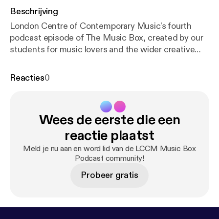
Beschrijving
London Centre of Contemporary Music's fourth
podcast episode of The Music Box, created by our
students for music lovers and the wider creative
community. Featured artists: Bandini with new
release 'Small Room' EP Interview with Esmeralda
Reacties
0
Conde Ruiz (Musical Director of The Bridge-Choral
Piece for Tate Modern) www.lccm.org.uk
Wees de eerste die een
reactie plaatst
Meld je nu aan en word lid van de LCCM Music Box
Podcast community!
Probeer gratis