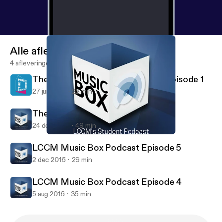
Alle afleveringen
4 afleveringen
The Music Box Podcast Series 2 Episode 1
27 jun 2017
22 min
The Music Box Podcast Episode 6
24 dec 2016
49 min
LCCM Music Box Podcast Episode 4
LCCM Music Box Podcast
LCCM Music Box Podcast Episode 5
2 dec 2016
29 min
LCCM Music Box Podcast Episode 4
5 aug 2016
35 min