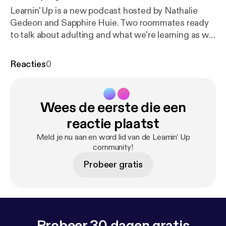
Learnin' Up is a new podcast hosted by Nathalie
Gedeon and Sapphire Huie. Two roommates ready
to talk about adulting and what we're learning as we
navigate through our twenties. We're discussing
pretty much everything so join us for this
Reacties
0
rollercoaster of a ride.
Wees de eerste die een
reactie plaatst
Meld je nu aan en word lid van de Learnin' Up
community!
Probeer gratis
Probeer 30 dagen gratis