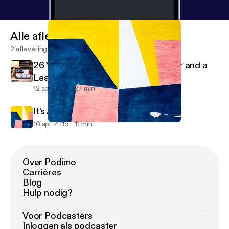
Alle afleveringen
2 afleveringen
26 Year Old Santa Clauses on Tinder and a
Learnin' Up PSA
12 apr 2019
27 min
It's An Intro ...Of Sorts
10 apr 2019
11 min
It's An Intro ...Of Sorts
Learnin' Up
Over Podimo
Carrières
Blog
Hulp nodig?
Voor Podcasters
Inloggen als podcaster