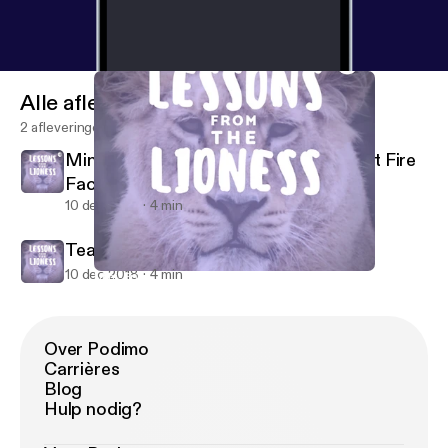
Alle afleveringen
2 afleveringen
Mini-Episode 1- The Triangle Shirtwaist Fire
Factory
10 dec 2018
4 min
Teaser
10 dec 2018
4 min
Mini-Episode 1- The Triangle Shirtwaist Fire Factory
Lessons From The Lioness
Over Podimo
Carrières
Blog
Hulp nodig?