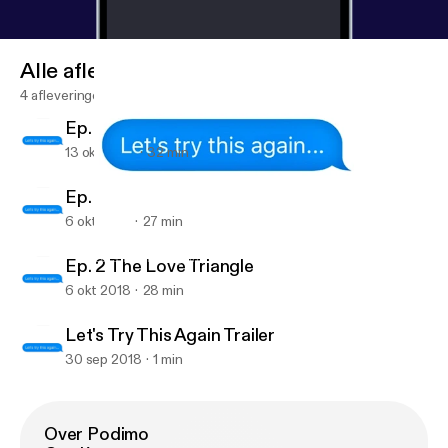
Alle afleveringen
4 afleveringen
Ep. 3 Mother Phubber
13 okt 2018
32 min
Ep. 1 From Depressed to Best
6 okt 2018
27 min
Ep. 1 From Depressed to Best
Let's Try This Again
Ep. 2 The Love Triangle
6 okt 2018
28 min
Let's Try This Again Trailer
30 sep 2018
1 min
Over Podimo