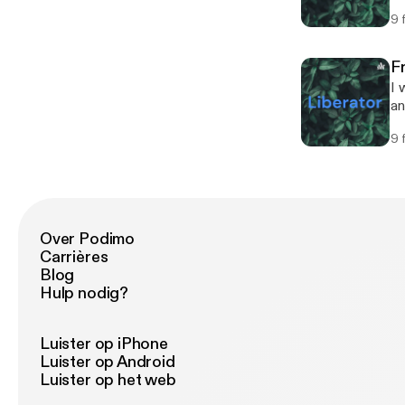
po
9 
F
I 
and wha
wa
9 
Over Podimo
Carrières
Blog
Hulp nodig?
Luister op iPhone
Luister op Android
Luister op het web