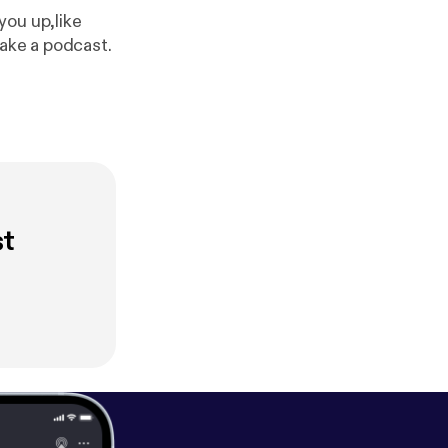
you up,like
siest way to make a podcast.
st