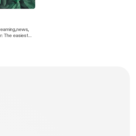
treaming,news,
p]