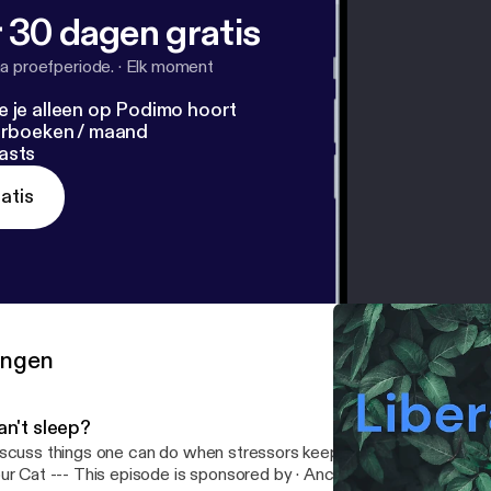
 30 dagen gratis
a proefperiode.
·
Elk moment
e je alleen op Podimo hoort
terboeken / maand
asts
atis
ringen
an't sleep?
scuss things one can do when stressors keep you up at night or w
isode is sponsored by · Anchor: The easiest way to make a