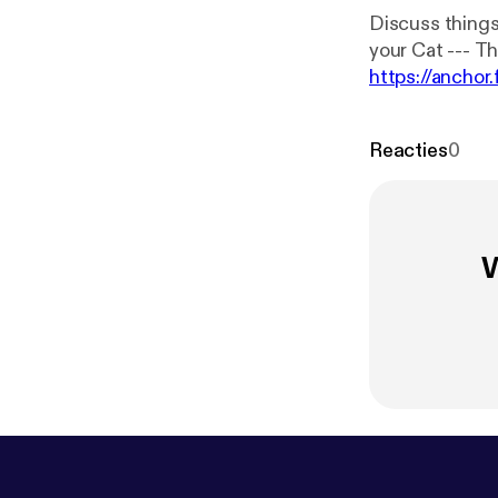
Discuss things
https://anchor
Reacties
0
W