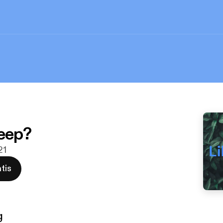
leep?
21
tis
g