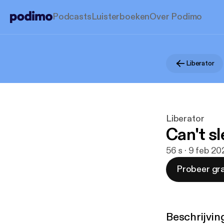
Podcasts
Luisterboeken
Over Podimo
Liberator
Liberator
Can't s
56 s · 9 feb 20
Probeer gra
Beschrijvin