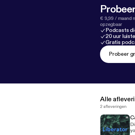
Probeer
€ 9,99 / maand n
opzegbaar
Podcasts di
20 uur luis
Gratis podc
Probeer gr
Alle afleve
2 afleveringen
C
Di
your Cat --- This ep