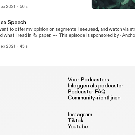
dcast. https://anchor.fm/app [https://anchor.fm/app]
feb 2021
56 s
Can't sleep?
Liberator
ree Speech
want to offer my opinion on segments I see,read, and watch via s
t I read in 🗞️ paper. --- This episode is sponsored by · Anchor: The easiest
y to make a podcast. https://anchor.fm/app [https://anchor.fm/ap
feb 2021
43 s
Voor Podcasters
Inloggen als podcaster
Podcaster FAQ
Community-richtlijnen
Instagram
Tiktok
Youtube