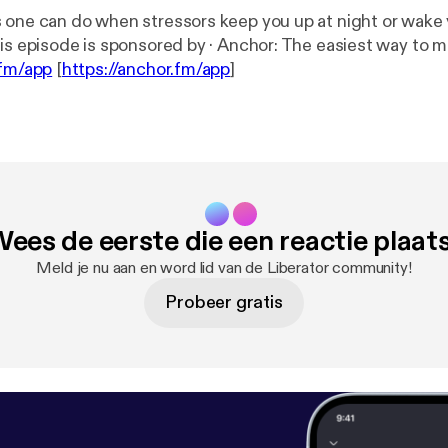
 one can do when stressors keep you up at night or wake 
your Cat --- This episode is sponsored by · Anchor: The ea
.fm/app
[
https://anchor.fm/app
]
ees de eerste die een reactie plaat
Meld je nu aan en word lid van de Liberator community!
Probeer gratis