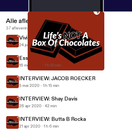
Alle afleveringen
37 afleveringen
Vivienne Dahms world traveler
24 jun 2020
1 h 6 min
Essential worker chat
18 mei 2020
1 h 10 min
Vivienne Dahms world traveler
LIFE’S NOT A BOX OF CHOCOLATES
INTERVIEW: JACOB ROECKER
5 mei 2020
1 h 15 min
INTERVIEW: Shay Davis
28 apr 2020
42 min
INTERVIEW: Butta B Rocka
21 apr 2020
1 h 6 min