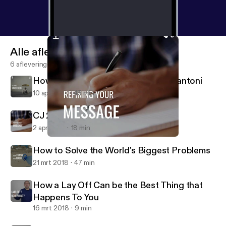
Alle afleveringen
6 afleveringen
How To Get Unstuck with Karin Bellantoni
10 apr 2018
45 min
CJ 29 How To Refine Your Message
2 apr 2018
18 min
CJ 29 How To Refine Your Message
Live Beyond the Cube
How to Solve the World's Biggest Problems
21 mrt 2018
47 min
How a Lay Off Can be the Best Thing that
Happens To You
16 mrt 2018
9 min