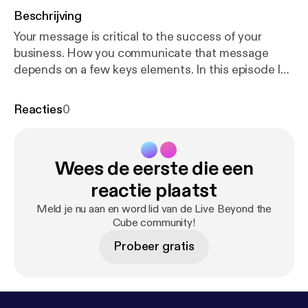
Beschrijving
Your message is critical to the success of your
business. How you communicate that message
depends on a few keys elements. In this episode I
talk about the 3 key elements of how you can refine
your message so that it resonates with your
Reacties
0
audience. Resources: Webinar Page: Want a
Profitable Side Hustle?
http://webinarmvp.voebehe
ard.com/opt-in
Wees de eerste die een
reactie plaatst
Meld je nu aan en word lid van de Live Beyond the
Cube community!
Probeer gratis