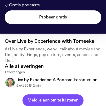
Gratis podcasts
Probeer gratis
Over
Live by Experience with Tomeeka
At Live by Experience, we will talk about movies and
film, nerdy things, pop culture, events, school, and
life.
Alle afleveringen
This is a place for me to get my experiences out
there and hopefully here about your own
1 afleveringen
experiences as well!
Live by Experience: A Podcast Introduction
-
12 okt 2018
2 min
Meld je aan om te luisteren