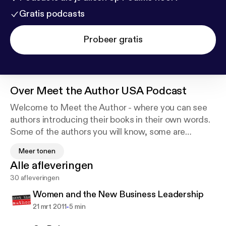
Gratis podcasts
Probeer gratis
Over
Meet the Author USA Podcast
Welcome to Meet the Author - where you can see
authors introducing their books in their own words.
Some of the authors you will know, some are
bestsellers, some are newcomers, but they are all
Meer tonen
speaking in their own words about the books that
Alle afleveringen
they are passionate about. The video clips are NOT
30 afleveringen
reviews, they are NOT written by the marketing
departments of publishers - these are authors
Women and the New Business Leadership
speaking from their heart - to YOU.
-
21 mrt 2011
5 min