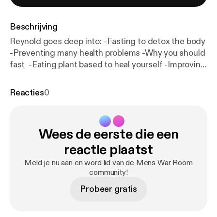
Beschrijving
Reynold goes deep into: -Fasting to detox the body
-Preventing many health problems -Why you should
fast -Eating plant based to heal yourself -Improving
eyesight and getting rid of mucus buildup -Why you
should drink distilled water -And many more
Reacties
0
@reynoldfitnessguy --- Send in a voice message:
ht
tps://anchor.fm/bryan-heilman/message
Wees de eerste die een
reactie plaatst
Meld je nu aan en word lid van de Mens War Room
community!
Probeer gratis