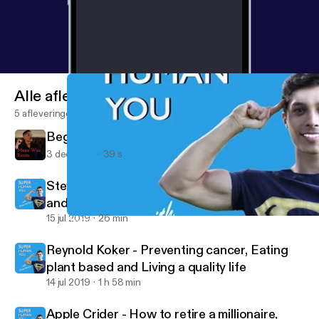
Alle afleveringen
5 afleveringen
Beginning of the new World
3 dec 2021
39 s
Steve Park - How to use credit to travel free
and luxuriously, How to fix your credit, and
How to make money from credit
15 jul 2019
26 min
Reynold Koker - Preventing cancer, Eating plant based and Living 
Mens War Room
Reynold Koker - Preventing cancer, Eating
plant based and Living a quality life
14 jul 2019
1 h 58 min
Apple Crider - How to retire a millionaire,