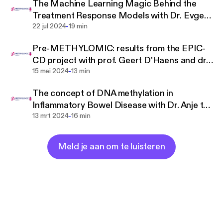
The Machine Learning Magic Behind the
Treatment Response Models with Dr. Evgeni
-
Levin
22 jul 2024
19 min
Pre-METHYLOMIC: results from the EPIC-
CD project with prof. Geert D'Haens and dr.
-
Andrew Li Yim
15 mei 2024
13 min
The concept of DNA methylation in
Inflammatory Bowel Disease with Dr. Anje te
-
Velde and Prof. Wouter de Jonge
13 mrt 2024
16 min
Meld je aan om te luisteren