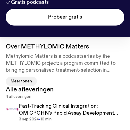
Gratis podcasts
Probeer gratis
Over
METHYLOMIC Matters
Methylomic Matters is a podcastseries by the
METHYLOMIC project: a program committed to
bringing personalised treatment-selection in
Crohn’s disease and other immune-mediated
Meer tonen
inflammatory diseases to clinical practice. In this
Alle afleveringen
podcastseries our host Dr. Vincent Joustra
4 afleveringen
discusses several topics on DNA-methylation,
machine based learning and how to bring these
Fast-Tracking Clinical Integration:
techniques to clinical practice.
OMICROHN’s Rapid Assay Development
-
with dr. Peter Henneman and dr. Jules Petit
3 sep 2024
10 min
For more information go to:
https://methylomic.eu/