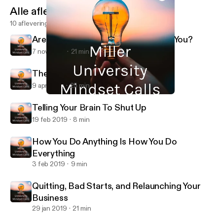
Alle afleveringen
10 afleveringen
Are Your Beliefs Helping Or Hurting You?
7 nov 2019
21 min
The Death Process
9 apr 2019
25 min
Telling Your Brain To Shut Up
Miller University Mindset Calls
Telling Your Brain To Shut Up
19 feb 2019
8 min
How You Do Anything Is How You Do
Everything
3 feb 2019
9 min
Quitting, Bad Starts, and Relaunching Your
Business
29 jan 2019
21 min