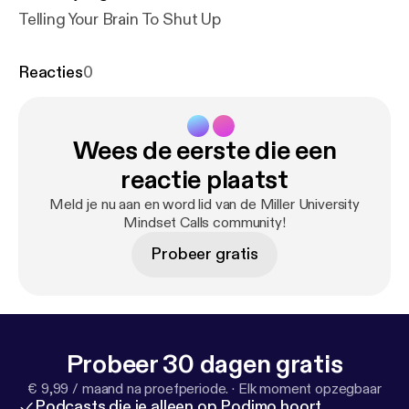
Telling Your Brain To Shut Up
Reacties
0
Wees de eerste die een
reactie plaatst
Meld je nu aan en word lid van de Miller University
Mindset Calls community!
Probeer gratis
Probeer 30 dagen gratis
€ 9,99 / maand na proefperiode.
·
Elk moment opzegbaar
Podcasts die je alleen op Podimo hoort