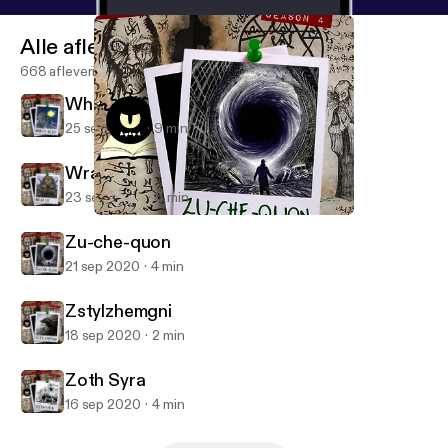
Alle afleveringen
668 afleveringen
What's Next
25 sep 2020
9 min
Wrap Up
23 sep 2020
6 min
Zu-che-quon
Monster in My Podcast
Zu-che-quon
21 sep 2020
4 min
Zstylzhemgni
18 sep 2020
2 min
Zoth Syra
16 sep 2020
4 min