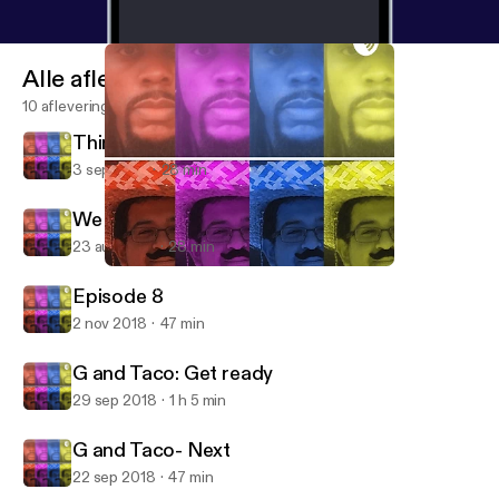
Alle afleveringen
10 afleveringen
Things to think about!
3 sep 2019
28 min
We back at it!
23 aug 2019
28 min
We back at it!
Moore and Silva
Episode 8
2 nov 2018
47 min
G and Taco: Get ready
29 sep 2018
1 h 5 min
G and Taco- Next
22 sep 2018
47 min