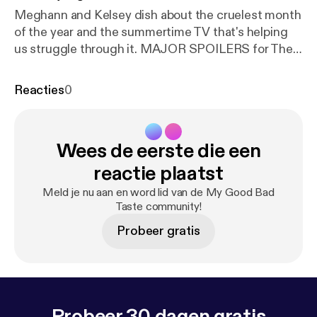
Meghann and Kelsey dish about the cruelest month
of the year and the summertime TV that's helping
us struggle through it. MAJOR SPOILERS for The
Sinner and GLOW, both available on Netflix. Just
because our bodies are shutting down from the
Reacties
0
heat doesn't mean we can't enjoy some quality
depictions of complicated female relationships. In
Kelsey's own words, we gotta "plug in an IV to our
Wees de eerste die een
televisions and find something that will sustain us
until September." Watch GLOW! It's technically
reactie plaatst
sports!
Meld je nu aan en word lid van de My Good Bad
Taste community!
Probeer gratis
Probeer 30 dagen gratis