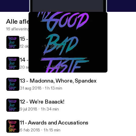
Alle afleveringen
16 afleveringen
15 - 2000s Nostalgia
12 okt 2018
1 h 20 min
14 - Conscious Uncoupling
20 sep 2018
1 h 16 min
13 - Madonna, Whore, Spandex
My Good Bad Taste
13 - Madonna, Whore, Spandex
31 aug 2018
1 h 13 min
12 - We're Baaack!
9 jul 2018
1 h 34 min
11 - Awards and Accusations
6 feb 2018
1 h 15 min