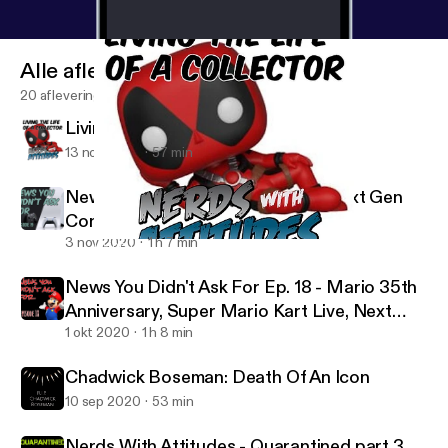
Alle afleveringen
20 afleveringen
Living the Life of a Collector
13 nov 2020
57 min
News You Didn't Ask For Ep. 19 - Next Gen
Console Wars.
3 nov 2020
1 h 7 min
Living the Life of a Collector
Nerds With Attitudes Podcast
News You Didn't Ask For Ep. 18 - Mario 35th
Anniversary, Super Mario Kart Live, Next
Gen systems
1 okt 2020
1 h 8 min
Chadwick Boseman: Death Of An Icon
10 sep 2020
53 min
Nerds With Attitudes - Quarantined part 3