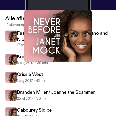
Alle afleveringen
12 afleveringen
Fashion Week Special: Christian Siriano and
Nicolette Mason
17 sep 2017
25 min
Kris Jenner
8 aug 2017
39 min
Crissle West
Never Before with Janet Mock
Crissle West
1 aug 2017
42 min
Branden Miller / Joanne the Scammer
25 jul 2017
30 min
Gabourey Sidibe