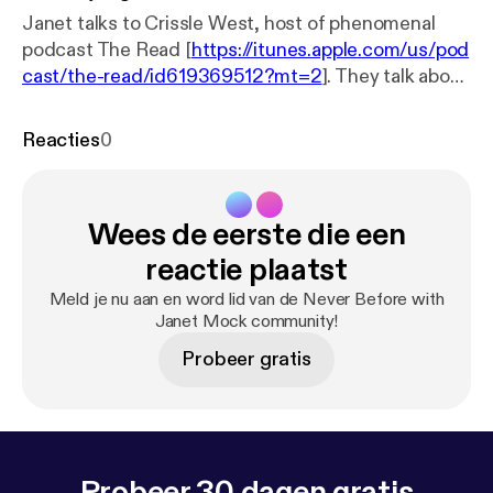
Janet talks to Crissle West, host of phenomenal
podcast The Read [
https://itunes.apple.com/us/pod
cast/the-read/id619369512?mt=2
]. They talk about
their love of books, Beyoncé, and the state of black
podcasts. Learn more about your ad choices. Visit
Reacties
0
podcastchoices.com/adchoices [
https://podcastch
oices.com/adchoices
]
Wees de eerste die een
reactie plaatst
Meld je nu aan en word lid van de Never Before with
Janet Mock community!
Probeer gratis
Probeer 30 dagen gratis