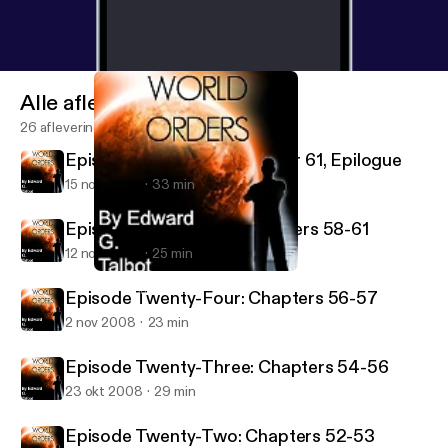
Alle afleveringen
26 afleveringen
Episode Twenty-Six: Chapter 61, Epilogue
15 nov 2008
33 min
Episode Twenty-Five: Chapters 58-61
12 nov 2008
25 min
Episode Twenty-Two: Chapters 52-53
New World Orders
Episode Twenty-Four: Chapters 56-57
2 nov 2008
23 min
Episode Twenty-Three: Chapters 54-56
23 okt 2008
29 min
Episode Twenty-Two: Chapters 52-53