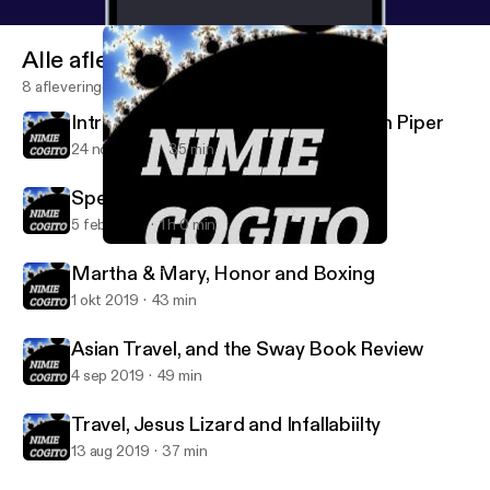
Alle afleveringen
8 afleveringen
Introduction to Disiring God by John Piper
24 nov 2020
35 min
Speaking the Truth in Love
5 feb 2020
1 h 0 min
Asian Travel, and the Sway Book Review
Nimie Cogito
Martha & Mary, Honor and Boxing
1 okt 2019
43 min
Asian Travel, and the Sway Book Review
4 sep 2019
49 min
Travel, Jesus Lizard and Infallabiilty
13 aug 2019
37 min