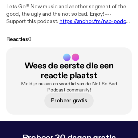
Lets Go!!! New music and another segment of the
good, the ugly and the not so bad. Enjoy! ---
Support this podcast:
https://anchor.fm/nsb-podcas
t/support
[
https://anchor.fm/nsb-podcast/support
]
Reacties
0
Wees de eerste die een
reactie plaatst
Meld je nu aan en word lid van de Not So Bad
Podcast community!
Probeer gratis
Probeer 30 dagen gratis