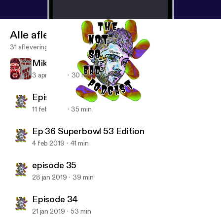
Alle afleveringen
31 afleveringen
Mike Farren tells his story
3 apr 2020
30 min
Episode 37
11 feb 2019
35 min
Episode 37
Not So Bad Podcast
Ep 36 Superbowl 53 Edition
4 feb 2019
41 min
episode 35
28 jan 2019
39 min
Episode 34
21 jan 2019
53 min