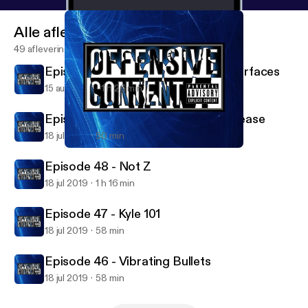
Alle afleveringen
49 afleveringen
Episode 49 - The White Whale Resurfaces
15 aug 2019
1 h 26 min
Episode 45 - Heartbreak Heart Disease
18 jul 2019
50 min
Episode 48 - Not Z
Offensive Content
Episode 48 - Not Z
18 jul 2019
1 h 16 min
Episode 47 - Kyle 101
18 jul 2019
58 min
Episode 46 - Vibrating Bullets
18 jul 2019
58 min