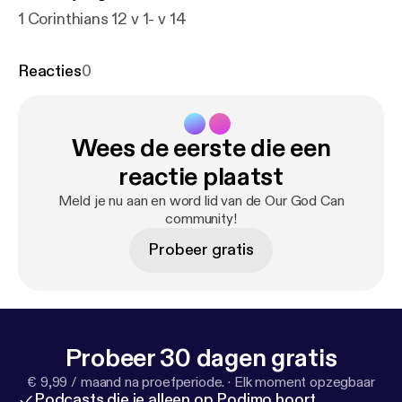
1 Corinthians 12 v 1- v 14
Reacties
0
Wees de eerste die een
reactie plaatst
Meld je nu aan en word lid van de Our God Can
community!
Probeer gratis
Probeer 30 dagen gratis
€ 9,99 / maand na proefperiode.
·
Elk moment opzegbaar
Podcasts die je alleen op Podimo hoort