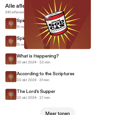
Alle afleveringen
240 afleveringen
Spiritualities Part 2
15 nov 2024
34 min
Spiritualities Part 1
15 nov 2024
32 min
Spiritualities Part 1
Our God Can
What is Happening?
30 okt 2024
33 min
According to the Scriptures
30 okt 2024
31 min
The Lord’s Supper
30 okt 2024
37 min
Meer tonen