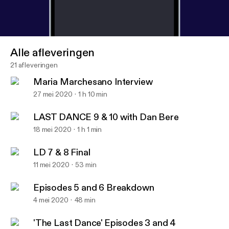
Alle afleveringen
21 afleveringen
Maria Marchesano Interview
27 mei 2020
1 h 10 min
LAST DANCE 9 & 10 with Dan Bere
18 mei 2020
1 h 1 min
LAST DANCE 9 & 10 with Dan Bere
Parks Pod
LD 7 & 8 Final
11 mei 2020
53 min
Episodes 5 and 6 Breakdown
4 mei 2020
48 min
'The Last Dance' Episodes 3 and 4