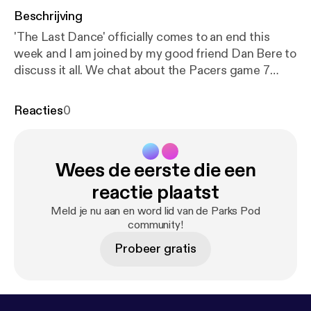
Beschrijving
'The Last Dance' officially comes to an end this
week and I am joined by my good friend Dan Bere to
discuss it all. We chat about the Pacers game 7
battle, the now food poisoning game, 98 finals
performance, and a look back at our favorite
Reacties
0
moments from all ten episodes.
Wees de eerste die een
reactie plaatst
Meld je nu aan en word lid van de Parks Pod
community!
Probeer gratis