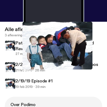
Alle afleveringen
3 afleveringen
PatAndWestin Episode 1: Porn Titles and
Rave Bridals
27 mrt 2019
44 min
2/20/20 Episode #2 Tattoos and Fat Poos
21 feb 2019
28 min
PatAndWestin Episode 1: Porn Titles and Rave Bridals
PatrickWestinDangAndEric in the Morning
2/19/19 Episode #1
19 feb 2019
39 min
Over Podimo