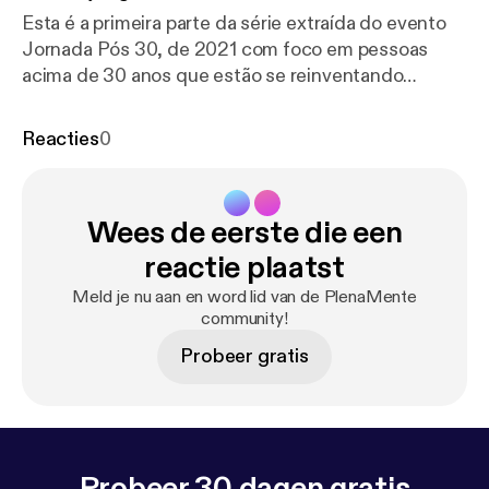
Esta é a primeira parte da série extraída do evento
Jornada Pós 30, de 2021 com foco em pessoas
acima de 30 anos que estão se reinventando
emocionalmente e profissionalmente. As lives
trazem muitos insigts e informações preciosas, que
Reacties
0
geram clareza e direção nesse momento.
Wees de eerste die een
reactie plaatst
Meld je nu aan en word lid van de PlenaMente
community!
Probeer gratis
Probeer 30 dagen gratis