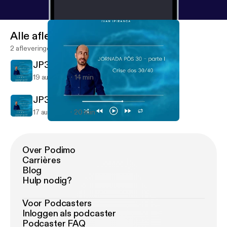
Alle afleveringen
2 afleveringen
JP30 Live 1 Parte 2
19 aug 2021
14 min
JP30 Live 1 Parte 1
17 aug 2021
20 min
JP30 Live 1 Parte 1
PlenaMente
Over Podimo
Carrières
Blog
Hulp nodig?
Voor Podcasters
Inloggen als podcaster
Podcaster FAQ