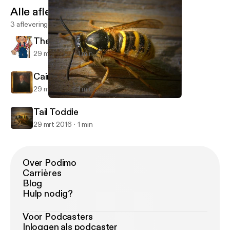
Alle afleveringen
3 afleveringen
The Burning of the Piper's Hut
29 mrt 2016
1 min
Cairnomount
29 mrt 2016
1 min
Tail Toddle
Pod för Bin
Tail Toddle
29 mrt 2016
1 min
Over Podimo
Carrières
Blog
Hulp nodig?
Voor Podcasters
Inloggen als podcaster