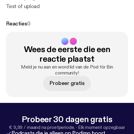
Test of upload
Reacties
0
Wees de eerste die een
reactie plaatst
Meld je nu aan en word lid van de Pod för Bin
community!
Probeer gratis
Probeer 30 dagen gratis
€ 9,99 / maand na proefperiode.
·
Elk moment opzegbaar
Podcasts die je alleen op Podimo hoort