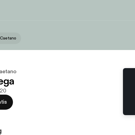
 Caetano
aetano
ega
020
tis
g