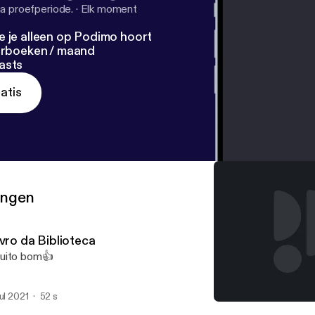
a proefperiode.
·
Elk moment
e je alleen op Podimo hoort
terboeken / maand
asts
atis
ringen
vro da Biblioteca
uito bom👍
jul 2021
52 s
Arte Grega