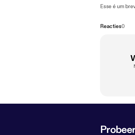
Esse é um brev
Reacties
0
W
Probeer