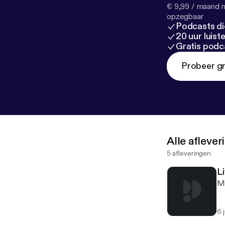
€ 9,99 / maand n
opzegbaar
Podcasts di
20 uur luis
Gratis podc
Probeer gr
Alle afleve
5 afleveringen
Li
M
6 