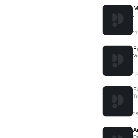
M
.
14
F
Ve
1 
F
Tr
28
A
Es