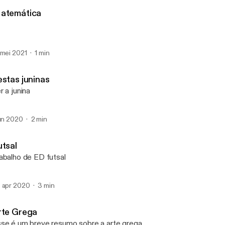
Podcast Do Caetano
atemática
 mei 2021
1 min
estas juninas
r a junina
jun 2020
2 min
utsal
abalho de ED futsal
 apr 2020
3 min
rte Grega
se é um breve resumo sobre a arte grega.