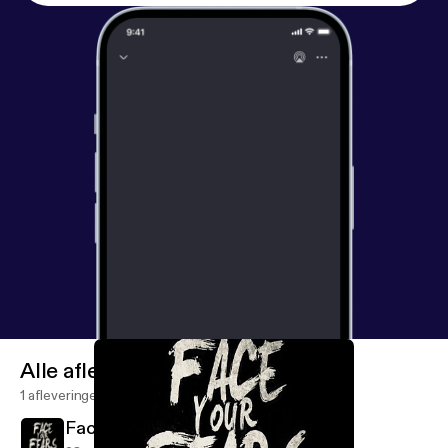
Alle afleveringen
1 afleveringen
Face Your Fears