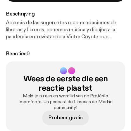
Beschrijving
Además de las sugerentes recomendaciones de
libreras y libreros, ponemos música y dibujos a la
pandemia entrevistando a Víctor Coyote que
presenta su novela gráfica Días de alarma.
Charlamos con Jorge Carrión sobre librerías. Manuel
Reacties
0
Gil, director de la Feria del Libro de Madrid, habla de
las dificultades que ha tenido que sortear en última
edición que, tras el aplazamiento de fecha, se ha
Wees de eerste die een
realizado de manera virtual bajo el nombre de 'Feria
en directo'. Jesús Trueba (librería La Buena Vida)
reactie plaatst
disecciona la plataforma todostuslibros.com.
Meld je nu aan en word lid van de Pretérito
Imperfecto. Un podcast de Librerías de Madrid
community!
Probeer gratis