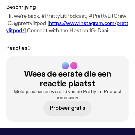
Beschrijving
Hi, we're back. #PrettyLitPodcast, #PrettyLitCrew
IG: @prettylitpod [
https://www.instagram.com/prett
ylitpod/
] Connect with the Host on IG: Dani -
@DaniNicki95 [
https://www.instagram.com/DaniNi
cki95/
] Breezy - @_Frecklesssss [
https://www.insta
Reacties
0
gram.com/_Frecklesssss/
] Brittany Shontel -
@BrittanyShontel [
https://www.instagram.com/Britt
anyShontel/
] Support the show [
https://www.patreo
Wees de eerste die een
n.com/prettylitpodcast
] (
https://www.patreon.com/
prettylitpodcast
) Support the show [
https://www.pa
reactie plaatst
treon.com/prettylitpodcast
] (
https://www.patreon.c
Meld je nu aan en word lid van de Pretty Lit Podcast
om/prettylitpodcast
)
community!
Probeer gratis