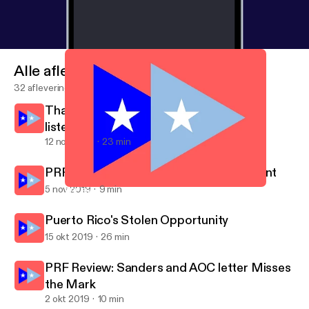
Alle afleveringen
32 afleveringen
Thank you for your time, thank you for
listening, ¡Y QUE VIVA PUERTO RICO!
12 nov 2019
23 min
PRF Review: There Is No Perfect Moment
5 nov 2019
9 min
PRF Review: Sanders and AOC letter Misses the Mark
Puerto Rico Forward
Puerto Rico's Stolen Opportunity
15 okt 2019
26 min
PRF Review: Sanders and AOC letter Misses
the Mark
2 okt 2019
10 min