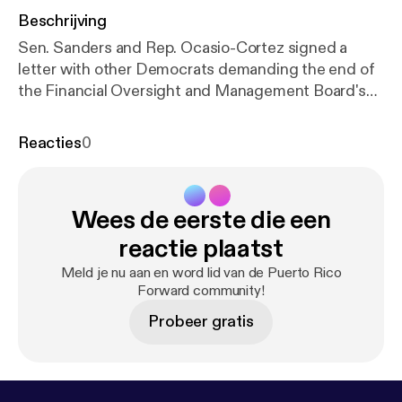
Beschrijving
Sen. Sanders and Rep. Ocasio-Cortez signed a
letter with other Democrats demanding the end of
the Financial Oversight and Management Board's
control over economic decisions of Puerto Rico.
While the letter has some good points, Andrew
Reacties
0
discusses why it misses the mark.
Wees de eerste die een
reactie plaatst
Meld je nu aan en word lid van de Puerto Rico
Forward community!
Probeer gratis