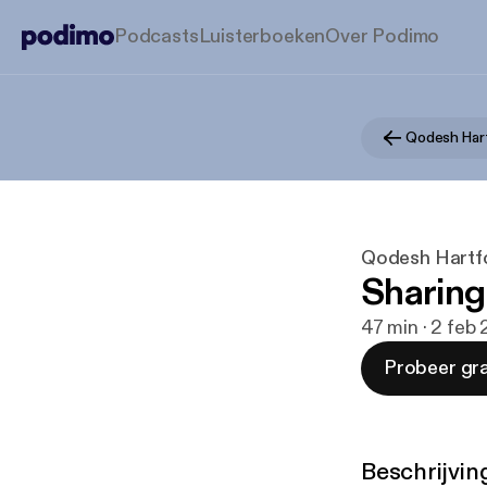
Podcasts
Luisterboeken
Over Podimo
Qodesh Har
Qodesh Hartf
Sharing
47 min · 2 feb
Probeer gra
Beschrijvin