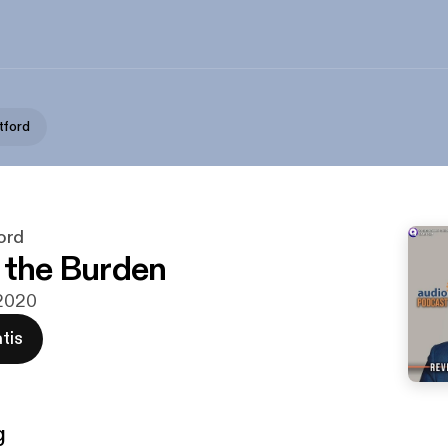
tford
ord
 the Burden
 2020
tis
g