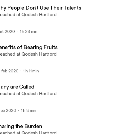
Qodesh Hartford
hy People Don't Use Their Talents
eached at Qodesh Hartford
mrt 2020
1 h 28 min
enefits of Bearing Fruits
eached at Qodesh Hartford
 feb 2020
1 h 11 min
any are Called
eached at Qodesh Hartford
feb 2020
1 h 8 min
haring the Burden
eached at Qodesh Hartford