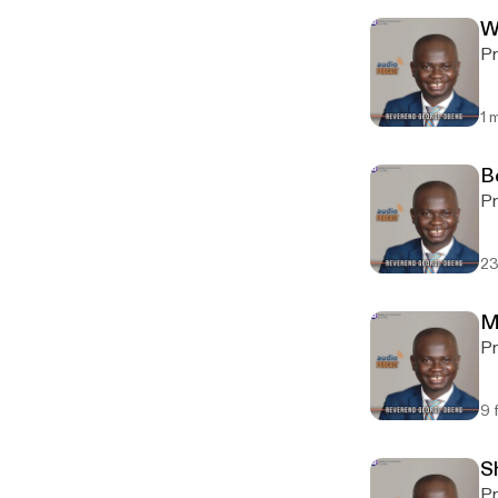
W
Pr
1 
B
Pr
23
M
Pr
9 
S
Pr