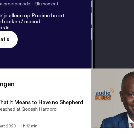
a proefperiode.
·
Elk moment
e je alleen op Podimo hoort
terboeken / maand
asts
atis
ringen
hat it Means to Have no Shepherd
eached at Qodesh Hartford
mrt 2020
1 h 12 min
Sharing the Burden