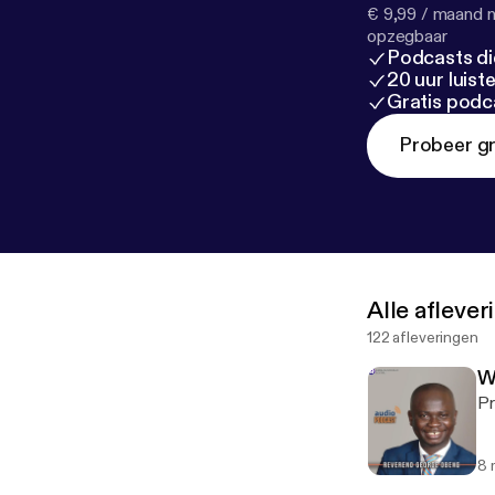
€ 9,99 / maand n
opzegbaar
Podcasts di
20 uur luis
Gratis podc
Probeer gr
Alle afleve
122 afleveringen
W
Pr
8 