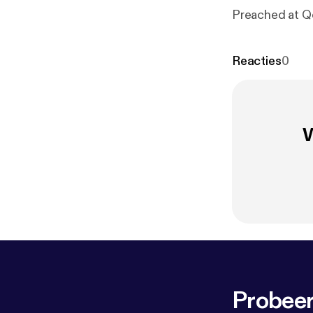
Preached at Q
Reacties
0
W
Probeer