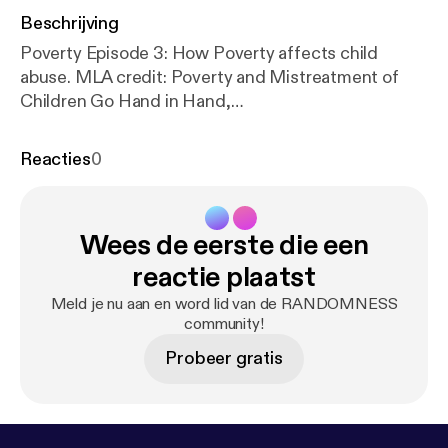
Beschrijving
Poverty Episode 3: How Poverty affects child
abuse. MLA credit: Poverty and Mistreatment of
Children Go Hand in Hand,
www.nber.org/digest/jan00/w7343.html. and
Houshyar, Shadi. “The Blog.” First Focus on
Reacties
0
Children, firstfocus.org/blog/poverty-and-child-
neglect-what-we-know-and-what-we-need-to-do.
Wees de eerste die een
reactie plaatst
Meld je nu aan en word lid van de RANDOMNESS
community!
Probeer gratis