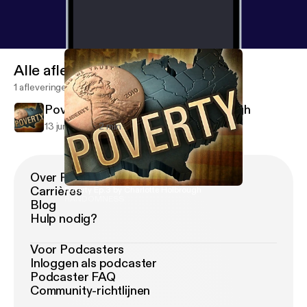
Alle afleveringen
1 afleveringen
Poverty Ep.3 by Charlotte Holbrough
13 jun 2019
2 min
Over Podimo
Carrières
Poverty Ep.3 by Charlotte Holbrough
RANDOMNESS
Blog
Hulp nodig?
Voor Podcasters
Inloggen als podcaster
Podcaster FAQ
Community-richtlijnen