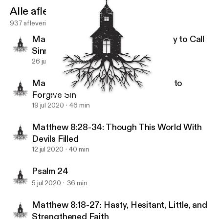
Alle afleveringen
937 afleveringen
Matthew 9:9-13: The King’s Authority to Call
Sinners to Himself
26 jul 2020
51 min
Matthew 9:1-8: The King’s Authority to
Forgive Sin
Psalm 24
Reformation Christian Fellowship
19 jul 2020
46 min
Matthew 8:28-34: Though This World With
Devils Filled
12 jul 2020
40 min
Psalm 24
5 jul 2020
36 min
Matthew 8:18-27: Hasty, Hesitant, Little, and
Strengthened Faith