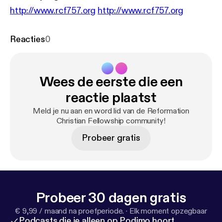
http://www.rcf757.org
http://www.rcf757.org
Reacties
0
Wees de eerste die een
reactie plaatst
Meld je nu aan en word lid van de Reformation
Christian Fellowship community!
Probeer gratis
Probeer 30 dagen gratis
€ 9,99 / maand na proefperiode.
·
Elk moment opzegbaar
Podcasts die je alleen op Podimo hoort