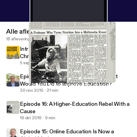
Alle afleveringen
18 afleveringen
Introducing College Matters from The
Chronicle
5 sep 2024
1 min
Episode 17: If You Had $45 Billion, What
Would You Do to Improve Education?
Episode 16: A Higher-Education Rebel With a Cause
ReLearning Podcast
30 nov 2016
21 min
Episode 16: A Higher-Education Rebel With a
Cause
19 okt 2016
9 min
Episode 15: Online Education Is Now a