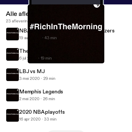
Alle afleveringen
23 afleveringen
NBA PLAYOFFS 2020 Lakers vs Blazers
19 aug 2020
43 min
The NBA Returns
6 jul 2020
19 min
The NBA Returns
#RichInTheMorning
LBJ vs MJ
3 mei 2020
29 min
Memphis Legends
2 mei 2020
26 min
2020 NBA playoffs
16 apr 2020
33 min