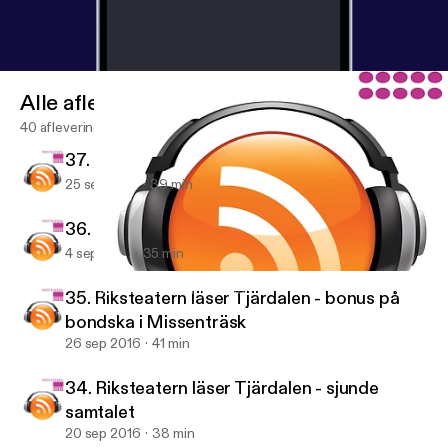
Alle afleveringen
40 afleveringen
37. Riksteatern läser Maken - andra samtalet
25 sep 2017
39 min
36. Riksteatern läser Maken - första samtalet
4 sep 2017
35 min
35. Riksteatern läser Tjärdalen - bonus på bondska i Missenträsk
Riksteaterns föreningspodd
35. Riksteatern läser Tjärdalen - bonus på
bondska i Missenträsk
26 sep 2016
41 min
34. Riksteatern läser Tjärdalen - sjunde
samtalet
20 sep 2016
38 min